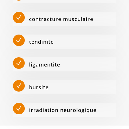
N
contracture musculaire
N
tendinite
N
ligamentite
N
bursite
N
irradiation neurologique