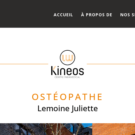
ady defined in
/home/clients/9caccacdacb4e67c97bc634c66ad
ACCUEIL
À PROPOS DE
NOS S
OSTÉOPATHE
Lemoine Juliette