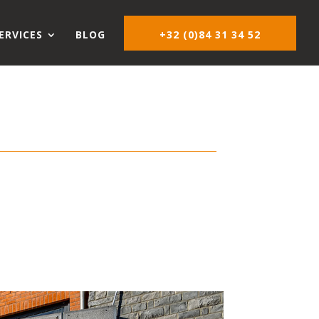
c541/sites/Centrekineoslw.be/wp-content/mu-
ERVICES
BLOG
+32 (0)84 31 34 52