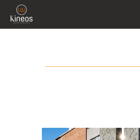
Warning
: Constant SECUPRESS_COOKIEHASH_MODULE_ACTIVE alre
plugins/_secupress_cookiehash_6120ef3182244.php
on line
14