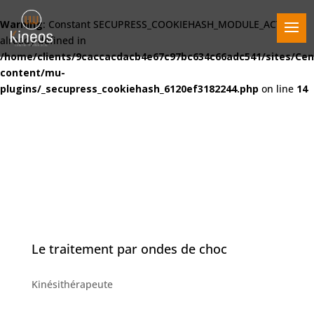
Warning
: Constant SECUPRESS_COOKIEHASH_MODULE_ACTIVE
already defined in
/home/clients/9caccacdacb4e67c97bc634c66adc541/sites/Cen
content/mu-
plugins/_secupress_cookiehash_6120ef3182244.php
on line
14
Le traitement par ondes de choc
Kinésithérapeute